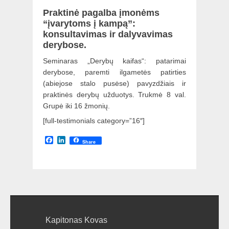
Praktinė pagalba įmonėms
“įvarytoms į kampą”:
konsultavimas ir dalyvavimas
derybose.
Seminaras „Derybų kaifas“: patarimai
derybose, paremti ilgametės patirties
(abiejose stalo pusėse) pavyzdžiais ir
praktinės derybų užduotys. Trukmė 8 val.
Grupė iki 16 žmonių.
[full-testimonials category=”16″]
Facebook
LinkedIn
Share
Kapitonas Kovas