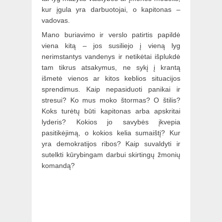
kur įgula yra darbuotojai, o kapitonas –
vadovas.
Mano buriavimo ir verslo patirtis papildė
viena kitą – jos susiliejo į vieną lyg
nerimstantys vandenys ir netikėtai išplukdė
tam tikrus atsakymus, ne sykį į krantą
išmetė vienos ar kitos keblios situacijos
sprendimus. Kaip nepasiduoti panikai ir
stresui? Ko mus moko štormas? O štilis?
Koks turėtų būti kapitonas arba apskritai
lyderis? Kokios jo savybės įkvepia
pasitikėjimą, o kokios kelia sumaištį? Kur
yra demokratijos ribos? Kaip suvaldyti ir
sutelkti kūrybingam darbui skirtingų žmonių
komandą?