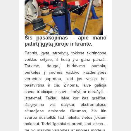
Šis pasakojimas – apie mano
patirtį įgytą jūroje ir krante.
Patirtis, įgyta, atrodytų, tokiose skirtingose
veiklos srityse, iš tiesų yra gana panaši.
Tarkime, daugelį buriavimo pamokų
perkėlęs į įmonės vadovo kasdienybės
verpetus supratau, kad jos veikia bei
pasitvirtina ir čia. Žinoma, laive galioja
savos tradicijos ir savi – rašyti ar nerašyti –
įstatymai. Tačiau laive kur kas greičiau
išsigrynina visi dalykai, ekstremaliose
situacijose atsiranda tikrumas, čia itin
svarbu susitelkti, tad nelieka vietos jokiam
balastui. Todėl ilgainiui supranti, kad laivas –
tai lyg mažytis valstybės ar įmonės modelis,