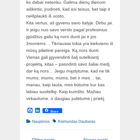
ko dabar netenku. Galima dienų dienom
aiškintis, įrodinėti, kad esi teisus, bet taip ir
neišplaukti iš uosto.
Kita vertus, aš gyvenu savo šalyje. Dirbu jai.
Ir jeigu nuo savo verslo pagal profesinius
įgūdžius galiu ką nors duoti jai ir jos
žmonėms… Tikriausiai tokia yra kiekvieno iš
mūsų pilietinė pareiga. Ką nors duoti.
Vienas gali įgyvendinti šalį sutelkiantį
projektą, kitas – pasodinti savo šaliai medį,
dar ką nors… Jeigu mąstytume, kad ne tik
mums, mums, mums, bet ir mes… tai,
manau, kaip tauta, mes būtume kur kas
labiau susitelkę. Kaip kumštis. Mažiau
virkautume, o daugiau judėtume į priekį.
Facebook
LinkedIn
Share
Categories
Tags
Naujienos
Raimundas Daubaras
Post
←
Older posts
Newer posts
→