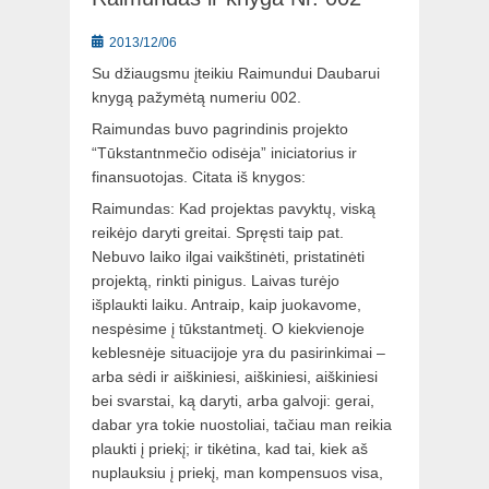
Posted
2013/12/06
on
Su džiaugsmu įteikiu Raimundui Daubarui
knygą pažymėtą numeriu 002.
Raimundas buvo pagrindinis projekto
“Tūkstantnmečio odisėja” iniciatorius ir
finansuotojas. Citata iš knygos:
Raimundas: Kad projektas pavyktų, viską
reikėjo daryti greitai. Spręsti taip pat.
Nebuvo laiko ilgai vaikštinėti, pristatinėti
projektą, rinkti pinigus. Laivas turėjo
išplaukti laiku. Antraip, kaip juokavome,
nespėsime į tūkstantmetį. O kiekvienoje
keblesnėje situacijoje yra du pasirinkimai –
arba sėdi ir aiškiniesi, aiškiniesi, aiškiniesi
bei svarstai, ką daryti, arba galvoji: gerai,
dabar yra tokie nuostoliai, tačiau man reikia
plaukti į priekį; ir tikėtina, kad tai, kiek aš
nuplauksiu į priekį, man kompensuos visa,