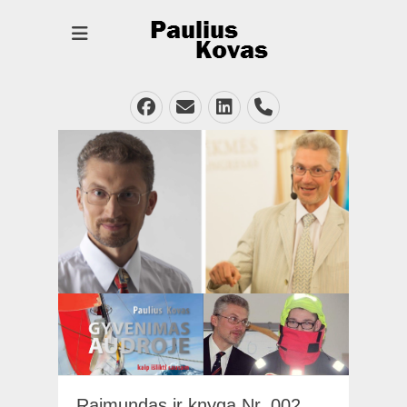
Facebook
Email
LinkedIn
Phone
Raimundas ir knyga Nr. 002