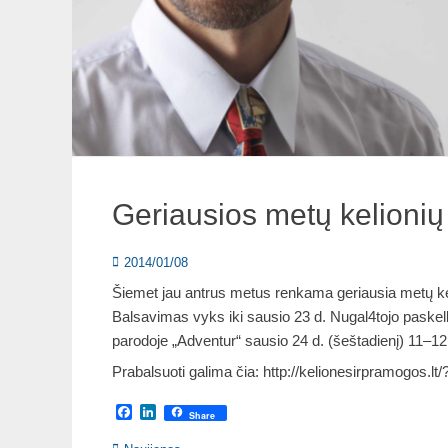
Geriausios metų kelionių
Posted
2014/01/08
on
Šiemet jau antrus metus renkama geriausia metų kel
Balsavimas vyks iki sausio 23 d. Nugal4tojo paskelb
parodoje „Adventur“ sausio 24 d. (šeštadienį) 11–12 
Prabalsuoti galima čia: http://kelionesirpramogos.l
Facebook
LinkedIn
Share