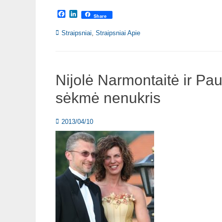
Facebook
LinkedIn
Share
Categories
Straipsniai
,
Straipsniai Apie
Nijolė Narmontaitė ir Pau
sėkmė nenukris
Posted
2013/04/10
on