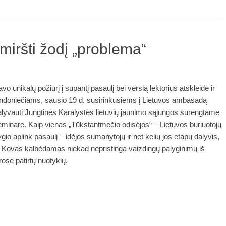
miršti žodį „problema“
vo unikalų požiūrį į supantį pasaulį bei verslą lektorius atskleidė ir
ondoniečiams, sausio 19 d. susirinkusiems į Lietuvos ambasadą
lyvauti Jungtinės Karalystės lietuvių jaunimo sąjungos surengtame
minare. Kaip vienas „Tūkstantmečio odisėjos“ – Lietuvos buriuotojų
gio aplink pasaulį – idėjos sumanytojų ir net kelių jos etapų dalyvis,
. Kovas kalbėdamas niekad nepristinga vaizdingų palyginimų iš
rose patirtų nuotykių.