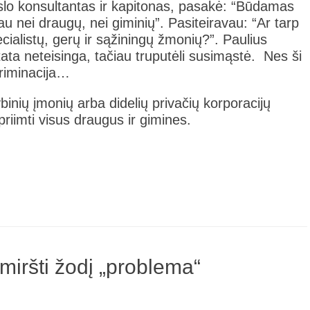
lo konsultantas ir kapitonas, pasakė: “Būdamas
 nei draugų, nei giminių”. Pasiteiravau: “Ar tarp
ialistų, gerų ir sąžiningų žmonių?”. Paulius
ata neteisinga, tačiau truputėli susimąstė. Nes ši
kriminacija…
inių įmonių arba didelių privačių korporacijų
riimti visus draugus ir gimines.
miršti žodį „problema“