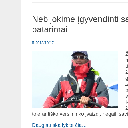
Nebijokime įgyvendinti s
patarimai
Posted
2013/10/17
on
Ž
m
t
ž
g
„
p
s
K
ž
tolerantiško verslininko įvaizdį, negaili savi
Daugiau skaitykite čia…