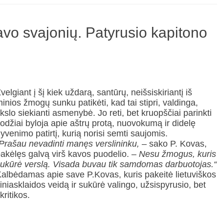
avo svajonių. Patyrusio kapitono
velgiant į šį kiek uždarą, santūrų, neišsiskiriantį iš
inios žmogų sunku patikėti, kad tai stipri, valdinga,
ikslo siekianti asmenybė. Jo reti, bet kruopščiai parinkti
odžiai byloja apie aštrų protą, nuovokumą ir didelę
yvenimo patirtį, kurią norisi semti saujomis.
Prašau nevadinti manęs verslininku,
– sako P. Kovas,
akėlęs galvą virš kavos puodelio. –
Nesu žmogus, kuris
ukūrė verslą. Visada buvau tik samdomas darbuotojas.“
albėdamas apie save P.Kovas, kuris pakeitė lietuviškos
iniasklaidos veidą ir sukūrė valingo, užsispyrusio, bet
kritikos.