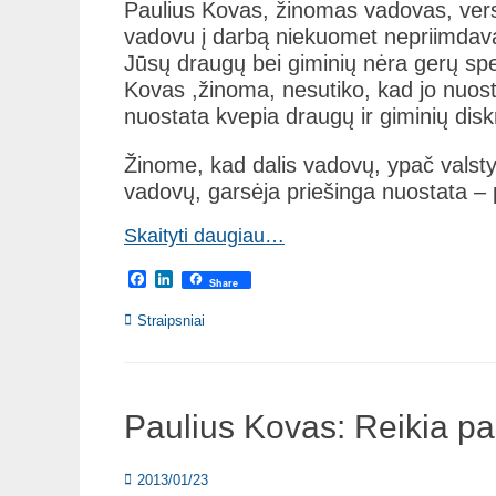
Paulius Kovas, žinomas vadovas, vers
vadovu į darbą niekuomet nepriimdavau
Jūsų draugų bei giminių nėra gerų spec
Kovas ,žinoma, nesutiko, kad jo nuost
nuostata kvepia draugų ir giminių dis
Žinome, kad dalis vadovų, ypač valstyb
vadovų, garsėja priešinga nuostata – p
Skaityti daugiau…
Facebook
LinkedIn
Share
Categories
Straipsniai
Paulius Kovas: Reikia pa
Posted
2013/01/23