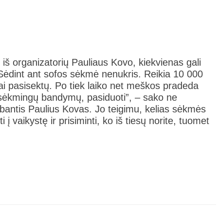
iš organizatorių Pauliaus Kovo, kiekvienas gali
 „Sėdint ant sofos sėkmė nenukris. Reikia 10 000
iai pasisektų. Po tiek laiko net meškos pradeda
nesėkmingų bandymų, pasiduoti”, – sako ne
rbantis Paulius Kovas. Jo teigimu, kelias sėkmės
 į vaikystę ir prisiminti, ko iš tiesų norite, tuomet