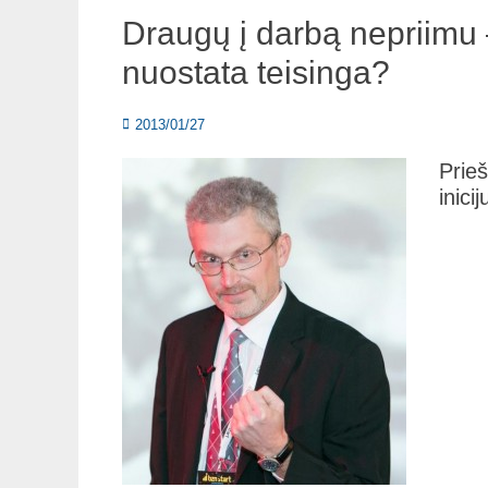
Draugų į darbą nepriimu 
nuostata teisinga?
Posted
2013/01/27
on
Prieš
inici