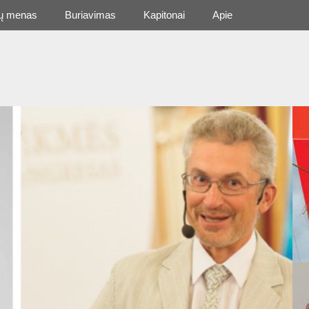
ų menas
Buriavimas
Kapitonai
Apie