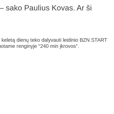
– sako Paulius Kovas. Ar ši
 keletą dienų teko dalyvauti leidinio BZN START
juotame renginyje “240 min įkrovos”.