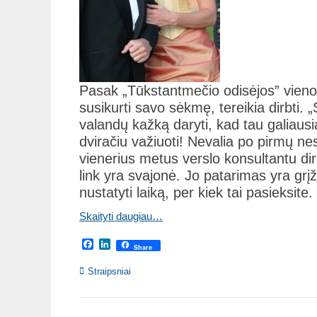
Pasak „Tūkstantmečio odisėjos” vieno 
susikurti savo sėkmę, tereikia dirbti.
valandų kažką daryti, kad tau galiaus
dviračiu važiuoti! Nevalia po pirmų 
vienerius metus verslo konsultantu di
link yra svajonė. Jo patarimas yra grįžti
nustatyti laiką, per kiek tai pasieksite.
Skaityti daugiau…
Facebook
LinkedIn
Share
Categories
Straipsniai