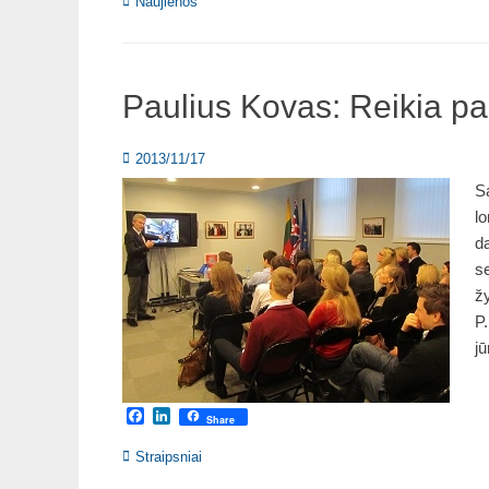
Categories
Naujienos
Paulius Kovas: Reikia pa
Posted
2013/11/17
on
Sa
l
da
se
žy
P
jū
Facebook
LinkedIn
Share
Categories
Straipsniai